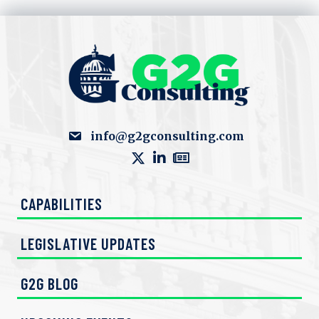
e
w
s
N
a
info@g2gconsulting.com
v
i
CAPABILITIES
g
LEGISLATIVE UPDATES
a
t
G2G BLOG
i