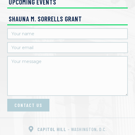
UPCOMING EVENTS
o
SHAUNA M. SORRELLS GRANT
n
CONTACT US
CAPITOL HILL
– WASHINGTON, D.C.