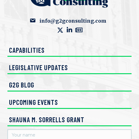
e
w
info@g2gconsulting.com
s
N
CAPABILITIES
a
LEGISLATIVE UPDATES
v
i
G2G BLOG
g
UPCOMING EVENTS
a
SHAUNA M. SORRELLS GRANT
t
i