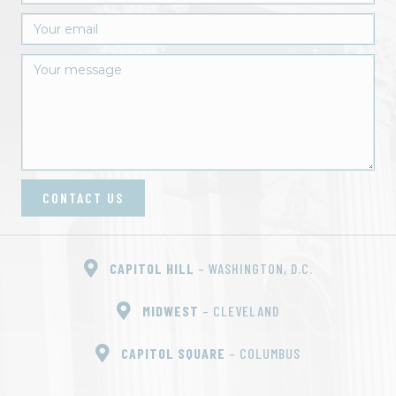
o
n
CONTACT US
CAPITOL HILL
– WASHINGTON, D.C.
MIDWEST
– CLEVELAND
CAPITOL SQUARE
– COLUMBUS